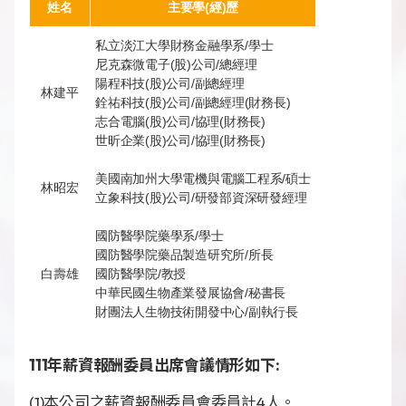
News
姓名
主要學(經)歷
Announcement
私立淡江大學財務金融學系/學士
尼克森微電子(股)公司/總經理
Exhibition
陽程科技(股)公司/副總經理
林建平
銓祐科技(股)公司/副總經理(財務長)
志合電腦(股)公司/協理(財務長)
世昕企業(股)公司/協理(財務長)
Certificates
美國南加州大學電機與電腦工程系/碩士
林昭宏
Download
立象科技(股)公司/研發部資深研發經理
COA Download
國防醫學院藥學系/學士
國防醫學院藥品製造研究所/所長
白壽雄
國防醫學院/教授
中華民國生物產業發展協會/秘書長
財團法人生物技術開發中心/副執行長
財務資訊
公司治理
111年薪資報酬委員出席會議情形如下:
股東專區
(1)本公司之薪資報酬委員會委員計4人。