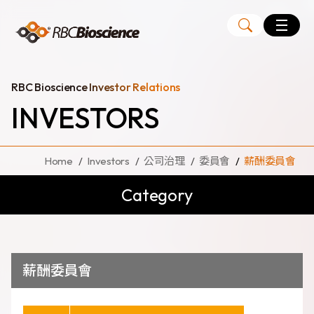
Language
EN
TW
RBC Bioscience Investor Relations
INVESTORS
MagCore
Instruments
Home
Investors
公司治理
委員會
薪酬委員會
Kits
Category
Large Volume Kits
薪酬委員會