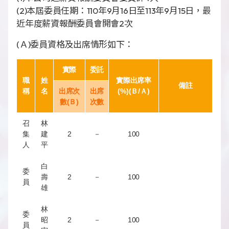
(2)本屆委員任期：110年9月16日至113年9月15日，最
近年度薪資報酬委員會開會2次
(Ａ)委員資格及出席情形如下：
實際
委託
職
姓
實際出席率
備註
稱
名
出席次
出席
(%)(Ｂ/Ａ)
數(Ｂ)
次數
召
林
集
建
2
－
100
人
平
白
委
壽
2
－
100
員
雄
林
委
昭
2
－
100
員