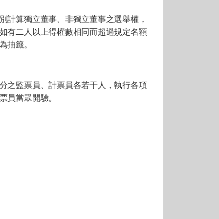
別計算獨立董事、非獨立董事之選舉權，
如有二人以上得權數相同而超過規定名額
為抽籤。
分之監票員、計票員各若干人，執行各項
票員當眾開驗。