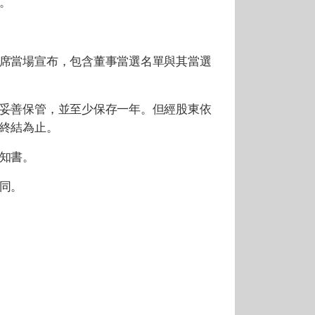
。
席當場宣布，包含董事當選名單與其當選
妥善保管，並至少保存一年。但經股東依
終結為止。
知書。
同。