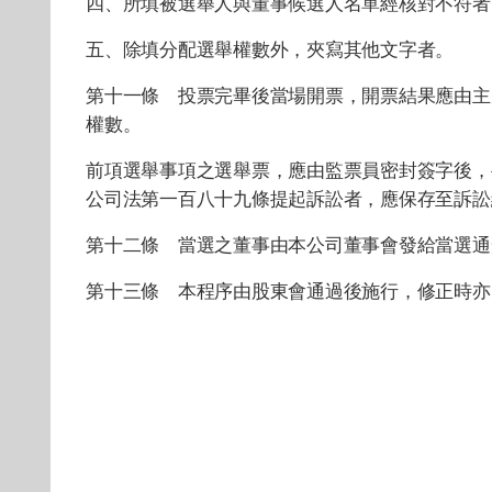
四、所填被選舉人與董事候選人名單經核對不符者
五、除填分配選舉權數外，夾寫其他文字者。
第十一條 投票完畢後當場開票，開票結果應由主
權數。
前項選舉事項之選舉票，應由監票員密封簽字後，
公司法第一百八十九條提起訴訟者，應保存至訴訟
第十二條 當選之董事由本公司董事會發給當選通
第十三條 本程序由股東會通過後施行，修正時亦