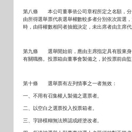
第八條 本公司董事依公司章程所定之名額，分
由所得選舉票代表選舉權數較多者分別依次當選，
時，由得權數相同者抽籤決定，未出席者由主席代
第九條 選舉開始前，應由主席指定具有股東身
有關職務。投票箱由董事會製備之，於投票前由監
第十條 選舉票有左列情事之一者無效：
一、不用有召集權人製備之選票者。
二、以空白之選票投入投票箱者。
三、字跡模糊無法辨認或經塗改者。