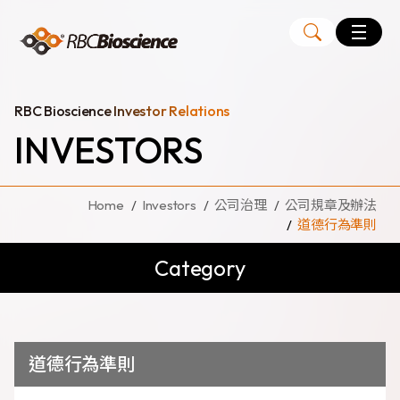
Language
EN
TW
RBC Bioscience Investor Relations
INVESTORS
MagCore
Instruments
Home
Investors
公司治理
公司規章及辦法
Kits
道德行為準則
Large Volume Kits
Category
道德行為準則