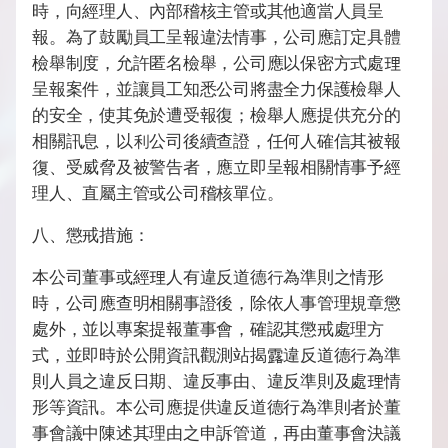
時，向經理人、內部稽核主管或其他適當人員呈
報。為了鼓勵員工呈報違法情事，公司應訂定具體
檢舉制度，允許匿名檢舉，公司應以保密方式處理
呈報案件，並讓員工知悉公司將盡全力保護檢舉人
的安全，使其免於遭受報復；檢舉人應提供充分的
相關訊息，以利公司後續查證，任何人確信其被報
復、受威脅及被警告者，應立即呈報相關情事予經
理人、直屬主管或公司稽核單位。
八、懲戒措施：
本公司董事或經理人有違反道德行為準則之情形
時，公司應查明相關事證後，除依人事管理規章懲
處外，並以專案提報董事會，確認其懲戒處理方
式，並即時於公開資訊觀測站揭露違反道德行為準
則人員之違反日期、違反事由、違反準則及處理情
形等資訊。本公司應提供違反道德行為準則者於董
事會議中陳述其理由之申訴管道，再由董事會決議