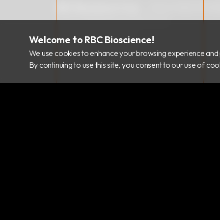
RBC Bioscience Corp.
235029 新北市中
info@rbcbioscience.com
+886 2 8912 1200
Welcome to RBC Bioscience!
+886 2 8912 1300
We use cookies to enhance your browsing experience and 
By continuing to use this site, you consent to our use of c