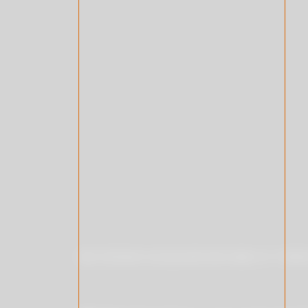
隱私權政策
關於我們
最新消息
產品類別
專利證書
文件下載
隱