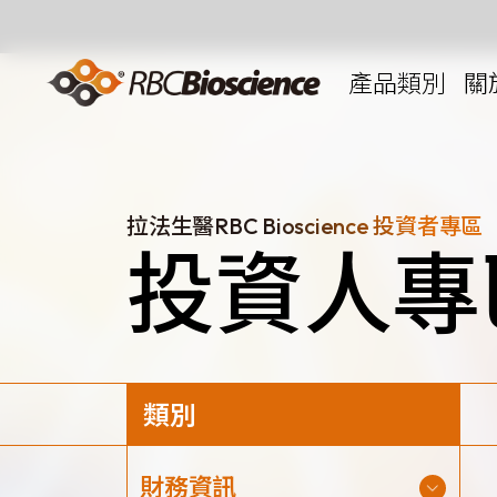
Language
EN
TW
產品類別
關
拉法生醫RBC Bioscience 投資者專區
投資人專
MagCore
自動化核酸
核酸萃取試
Large Volume
代理品牌
ANGLE
類別
Diatech
Medicover
財務資訊