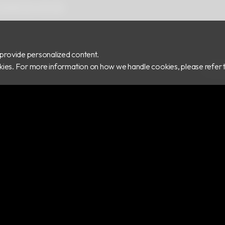
和區橋和路15號15樓
provide personalized content.
ookies. For more information on how we handle cookies, please refer 
COPY