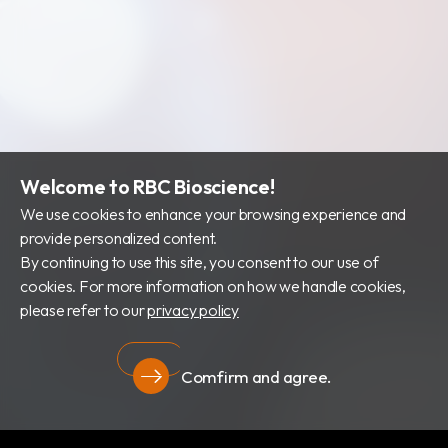
財務資訊
公司治理
股東專區
Welcome to RBC Bioscience!
We use cookies to enhance your browsing experience and
provide personalized content.
By continuing to use this site, you consent to our use of
cookies. For more information on how we handle cookies,
please refer to our
privacy policy
Comfirm and agree.
隱私權政策