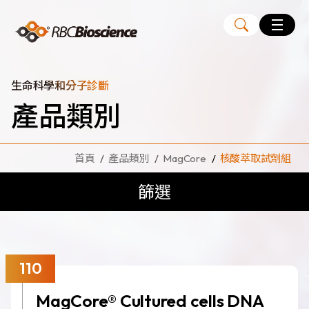
Language
EN
TW
生命科學和分子診斷
產品類別
MagCore
自動化核酸純化萃取儀
首頁
產品類別
MagCore
核酸萃取試劑組
核酸萃取試劑組
篩選
Large Volume Kits
代理品牌
ANGLE
Diatech
110
Medicover
MagCore® Cultured cells DNA