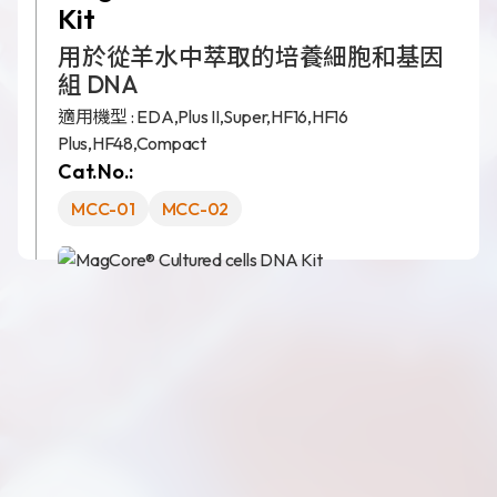
Kit
用於從羊水中萃取的培養細胞和基因
組 DNA
新聞分享
適用機型 :
EDA,
Plus II,
Super,
HF16,
HF16
Plus,
HF48,
Compact
最新公告
Cat.No.:
展覽活動
MCC-01
MCC-02
專利證書
文件下載
COA下載